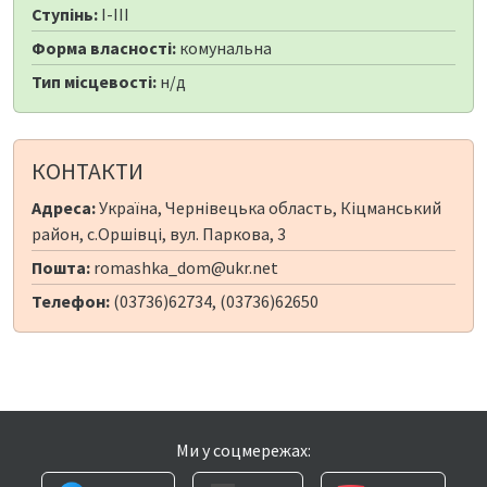
Ступінь:
I-III
Форма власності:
комунальна
Тип місцевості:
н/д
КОНТАКТИ
Адреса:
Україна, Чернівецька область, Кіцманський
район, с.Оршівці, вул. Паркова, 3
Пошта:
romashka_dom@ukr.net
Телефон:
(03736)62734, (03736)62650
Ми у соцмережах: