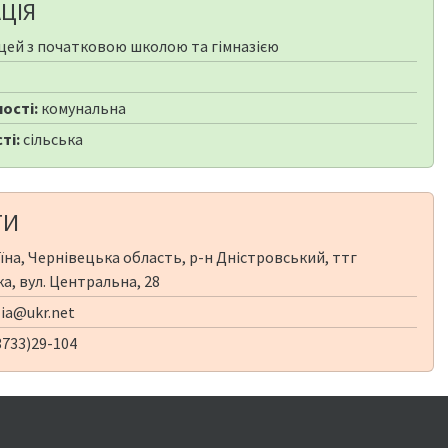
ЦІЯ
цей з початковою школою та гімназією
ості:
комунальна
ті:
сільська
ТИ
їна, Чернівецька область, р-н Дністровський, ттг
а, вул. Центральна, 28
lia@ukr.net
3733)29-104