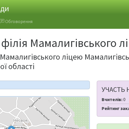
ади
Обговорення
філія Мамалигівського л
 Мамалигівського ліцею Мамалигівськ
ої області
УЧАСТЬ 
Вчителів:
0
Рейтинг зак