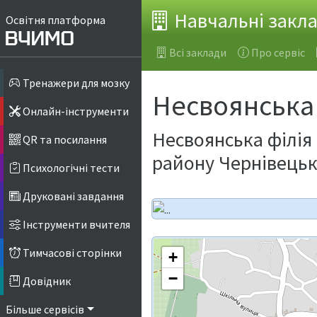
Навчальні закл
Освітня платформа
Всі заклади
Про сервіс
Тренажери для мозку
Несвоянська 
Онлайн-інструменти
Несвоянська філія
QR та посилання
району Чернівецьк
Психологічні тести
Друковані завдання
Інструменти вчителя
Тимчасові сторінки
+
−
Довідник
Більше сервісів