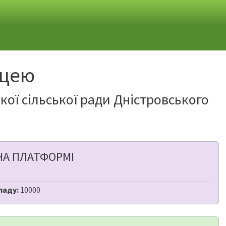
іцею
ої сільської ради Дністровського
НА ПЛАТФОРМІ
ладу:
10000