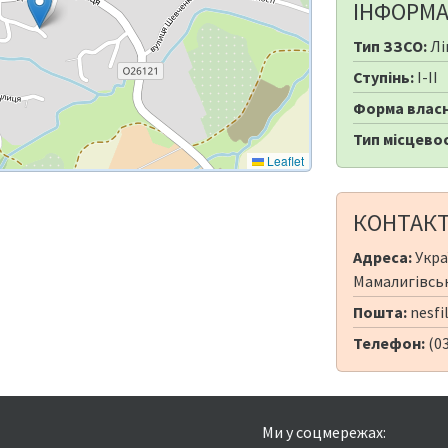
ІНФОРМА
Тип ЗЗСО:
Лі
Ступінь:
I-II
Форма власн
Тип місцевос
Leaflet
КОНТАК
Адреса:
Укра
Мамалигівськ
Пошта:
nesfi
Телефон:
(0
Ми у соцмережах: