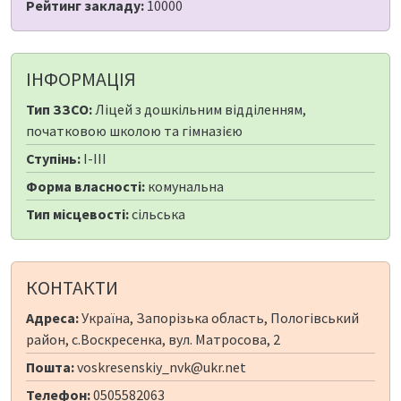
Рейтинг закладу:
10000
ІНФОРМАЦІЯ
Тип ЗЗСО:
Ліцей з дошкільним відділенням,
початковою школою та гімназією
Ступінь:
I-III
Форма власності:
комунальна
Тип місцевості:
сільська
КОНТАКТИ
Адреса:
Україна, Запорізька область, Пологівський
район, с.Воскресенка, вул. Матросова, 2
Пошта:
voskresenskiy_nvk@ukr.net
Телефон:
0505582063