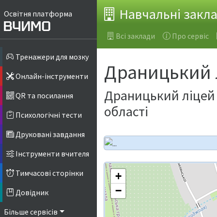
Навчальні закл
Освітня платформа
Всі заклади
Про сервіс
Тренажери для мозку
Драницький 
Онлайн-інструменти
Драницький ліцей 
QR та посилання
області
Психологічні тести
Друковані завдання
Інструменти вчителя
Тимчасові сторінки
+
−
Довідник
Більше сервісів