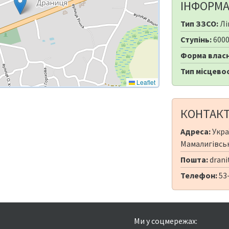
ІНФОРМА
Тип ЗЗСО:
Лі
Ступінь:
600
Форма власн
Тип місцевос
Leaflet
КОНТАК
Адреса:
Укра
Мамалигівськ
Пошта:
drani
Телефон:
53
Ми у соцмережах: