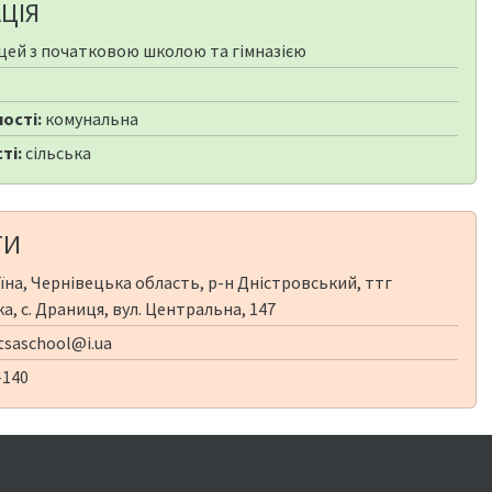
ЦІЯ
цей з початковою школою та гімназією
0
ості:
комунальна
ті:
сільська
ТИ
їна, Чернівецька область, р-н Дністровський, ттг
а, с. Драниця, вул. Центральна, 147
tsaschool@i.ua
-140