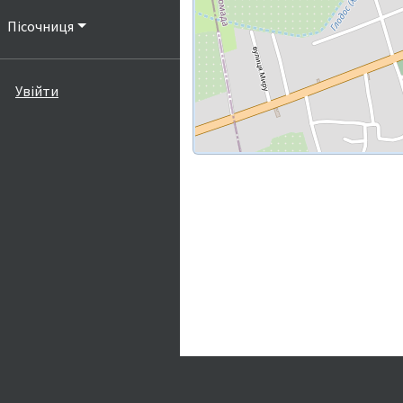
Пісочниця
Увійти