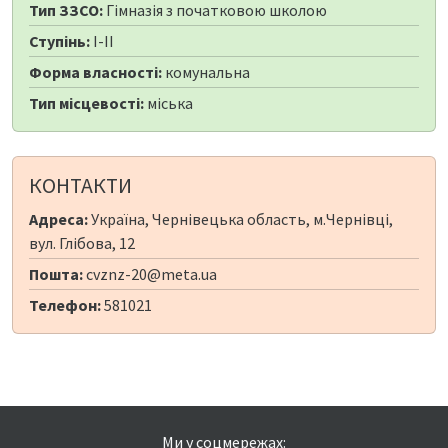
Тип ЗЗСО:
Гімназія з початковою школою
Ступінь:
I-II
Форма власності:
комунальна
Тип місцевості:
міська
КОНТАКТИ
Адреса:
Україна, Чернівецька область, м.Чернівці,
вул. Глібова, 12
Пошта:
cvznz-20@meta.ua
Телефон:
581021
Ми у соцмережах: