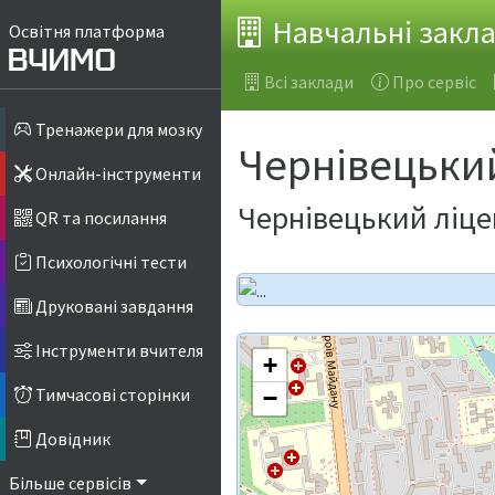
Навчальні закл
Освітня платформа
Всі заклади
Про сервіс
Тренажери для мозку
Чернівецький
Онлайн-інструменти
Чернівецький ліце
QR та посилання
Психологічні тести
Друковані завдання
Інструменти вчителя
+
Тимчасові сторінки
−
Довідник
Більше сервісів