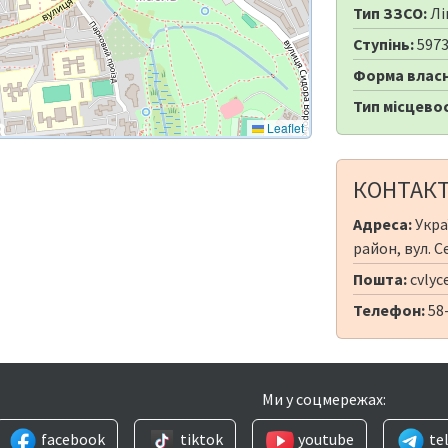
Тип ЗЗСО:
Лі
Ступінь:
597
Форма власн
Тип місцевос
Leaflet
КОНТАК
Адреса:
Укра
район, вул. С
Пошта:
cvly
Телефон:
58
Ми у соцмережах:
facebook
tiktok
youtube
te