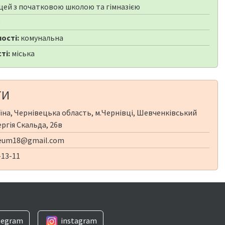
цей з початковою школою та гімназією
3
ості:
комунальна
ті:
міська
ТИ
їна, Чернівецька область, м.Чернівці, Шевченківський
ергія Скальда, 26в
ceum18@gmail.com
-13-11
legram
instagram