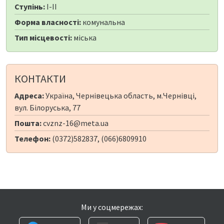
Ступінь:
I-II
Форма власності:
комунальна
Тип місцевості:
міська
КОНТАКТИ
Адреса:
Україна, Чернівецька область, м.Чернівці,
вул. Білоруська, 77
Пошта:
cvznz-16@meta.ua
Телефон:
(0372)582837, (066)6809910
Ми у соцмережах: