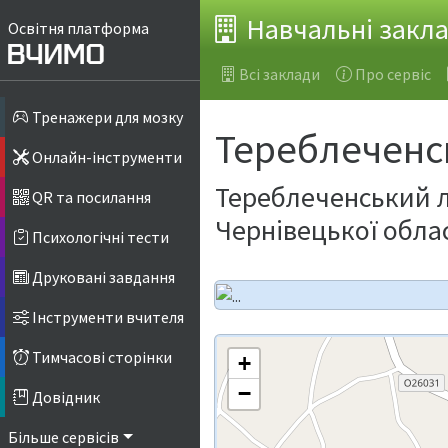
Навчальні закл
Освітня платформа
Всі заклади
Про сервіс
Тренажери для мозку
Тереблеченс
Онлайн-інструменти
Тереблеченський л
QR та посилання
Чернівецької обла
Психологічні тести
Друковані завдання
Інструменти вчителя
Тимчасові сторінки
+
−
Довідник
Більше сервісів