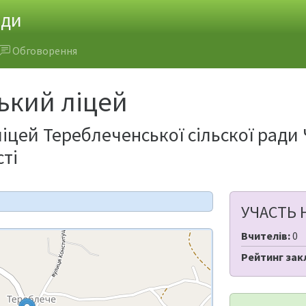
ади
Обговорення
ький ліцей
іцей Тереблеченської сільскої ради
сті
УЧАСТЬ 
Вчителів:
0
Рейтинг зак