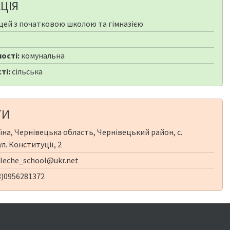
ЦІЯ
цей з початковою школою та гімназією
ості:
комунальна
ті:
сільська
ТИ
їна, Чернівецька область, Чернівецький район, с.
л. Конституції, 2
leche_school@ukr.net
8)0956281372