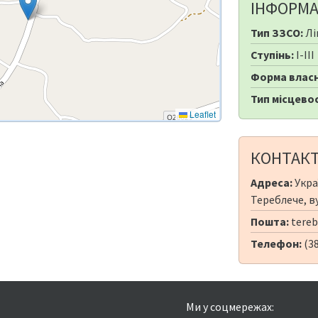
ІНФОРМА
Тип ЗЗСО:
Лі
Ступінь:
I-III
Форма власн
Тип місцевос
Leaflet
КОНТАК
Адреса:
Укра
Тереблече, ву
Пошта:
tereb
Телефон:
(3
Ми у соцмережах: