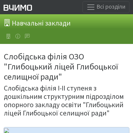
Всі розділи
Навчальні заклади
Слобідська філія ОЗО
"Глибоцький ліцей Глибоцької
селищної ради"
Слобідська філія І-ІІ ступеня з
дошкільним структурним підрозділом
опорного закладу освіти "Глибоцький
ліцей Глибоцької селищної ради"