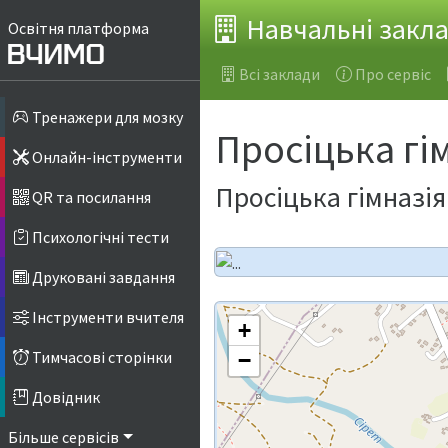
Навчальні закл
Освітня платформа
Всі заклади
Про сервіс
Тренажери для мозку
Просіцька гі
Онлайн-інструменти
Просіцька гімназія
QR та посилання
Психологічні тести
Друковані завдання
Інструменти вчителя
+
Тимчасові сторінки
−
Довідник
Більше сервісів