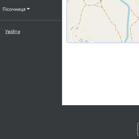
Пісочниця
Увійти