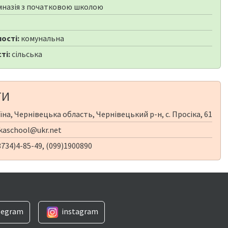
мназія з початковою школою
ості:
комунальна
ті:
сільська
ТИ
їна, Чернівецька область, Чернівецький р-н, с. Просіка, 61
kaschool@ukr.net
734)4-85-49, (099)1900890
legram
instagram