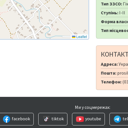
Тип ЗЗСО:
Гі
Ступінь:
I-II
Форма власн
Тип місцевос
Leaflet
КОНТАК
Адреса:
Укра
Пошта:
prosi
Телефон:
(03
Ми у соцмережах:
facebook
tiktok
youtube
te