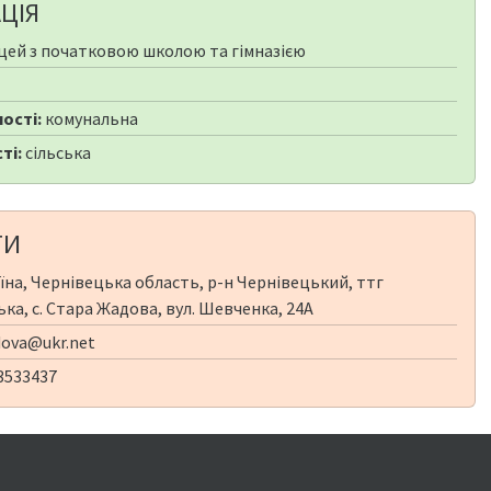
ЦІЯ
цей з початковою школою та гімназією
ості:
комунальна
ті:
сільська
ТИ
їна, Чернівецька область, р-н Чернівецький, ттг
а, с. Стара Жадова, вул. Шевченка, 24А
ova@ukr.net
3533437