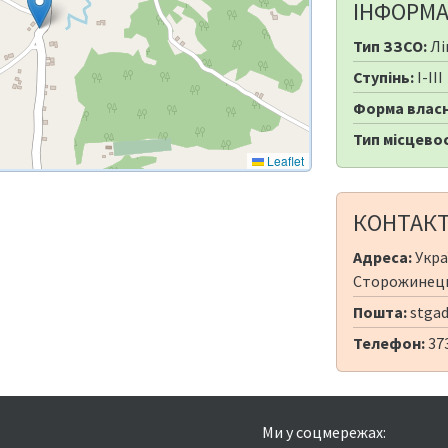
ІНФОРМА
Тип ЗЗСО:
Лі
Ступінь:
I-III
Форма власн
Тип місцевос
Leaflet
КОНТАК
Адреса:
Укра
Сторожинецьк
Пошта:
stgad
Телефон:
37
Ми у соцмережах: