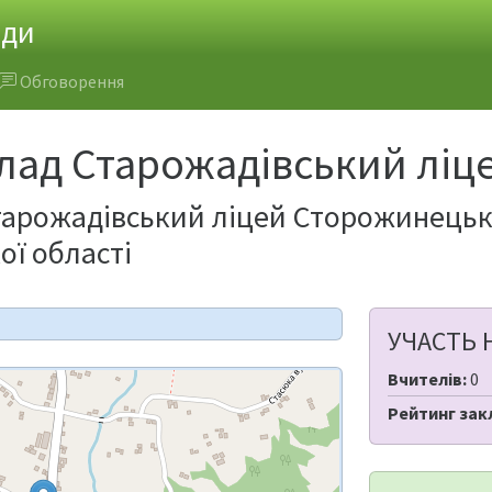
ади
Обговорення
лад Старожадівський ліц
арожадівський ліцей Сторожинецько
ої області
УЧАСТЬ 
Вчителів:
0
Рейтинг зак