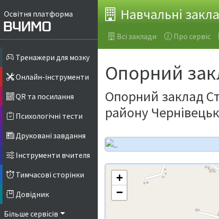
Навчальні закл
Освітня платформа
Всі заклади
Про сервіс
Тренажери для мозку
Опорний зак
Онлайн-інструменти
Опорний заклад Ст
QR та посилання
району Чернівецьк
Психологічні тести
Друковані завдання
Інструменти вчителя
Тимчасові сторінки
+
−
Довідник
Більше сервісів