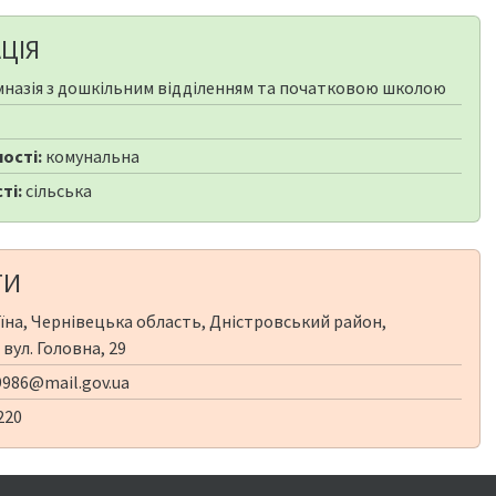
ЦІЯ
мназія з дошкільним відділенням та початковою школою
ості:
комунальна
ті:
сільська
ТИ
їна, Чернівецька область, Дністровський район,
вул. Головна, 29
986@mail.gov.ua
220