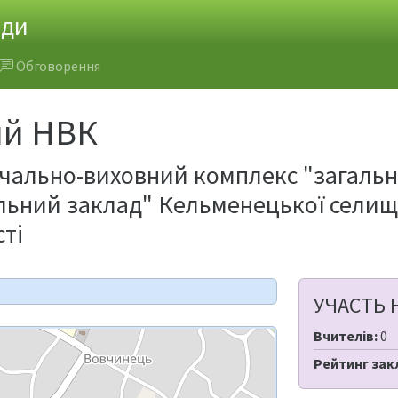
ади
Обговорення
ий НВК
ально-виховний комплекс "загально
ьний заклад" Кельменецької селищн
сті
УЧАСТЬ 
Вчителів:
0
Рейтинг зак