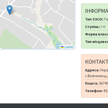
ІНФОРМА
Тип ЗЗСО:
Гі
Ступінь:
I-II
Форма власн
Тип місцевос
Leaflet
КОНТАК
Адреса:
Укра
с.Вовчинець, 
Пошта:
36749
Телефон:
43