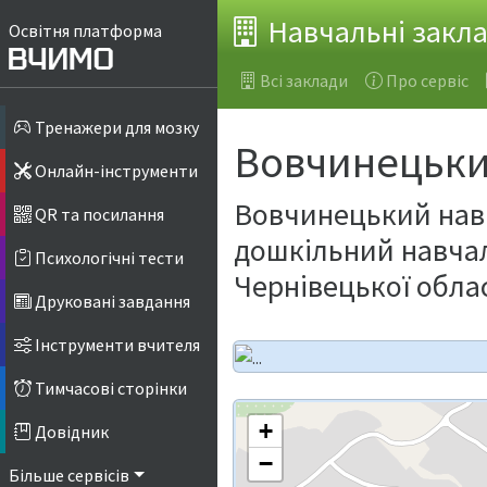
Навчальні закл
Освітня платформа
Всі заклади
Про сервіс
Тренажери для мозку
Вовчинецьк
Онлайн-інструменти
Вовчинецький навч
QR та посилання
дошкільний навчал
Психологічні тести
Чернівецької обла
Друковані завдання
Інструменти вчителя
Тимчасові сторінки
+
Довідник
−
Більше сервісів