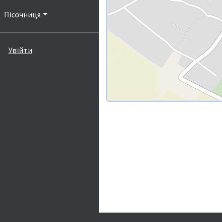
Пісочниця
Увійти