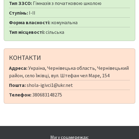
Тип ЗЗСО:
Гімназія з початковою школою
Ступінь:
I-II
Форма власності:
комунальна
Тип місцевості:
сільська
КОНТАКТИ
Адреса:
Україна, Чернівецька область, Чернівецький
район, село Їжівці, вул. Штефан чел Маре, 154
Пошта:
shola-igivci1@ukr.net
Телефон:
380683148275
Ми у соцмережах: