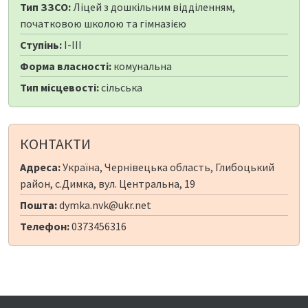
Тип ЗЗСО:
Ліцей з дошкільним відділенням,
початковою школою та гімназією
Ступінь:
I-III
Форма власності:
комунальна
Тип місцевості:
сільська
КОНТАКТИ
Адреса:
Україна, Чернівецька область, Глибоцький
район, с.Димка, вул. Центральна, 19
Пошта:
dymka.nvk@ukr.net
Телефон:
0373456316