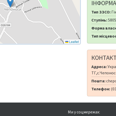
ІНФОРМА
Тип ЗЗСО:
Гі
Ступінь:
580
Форма власн
Тип місцевос
Leaflet
КОНТАК
Адреса:
Укра
ТГ,с.Чепоноси
Пошта:
chepo
Телефон:
(0
Ми у соцмережах: