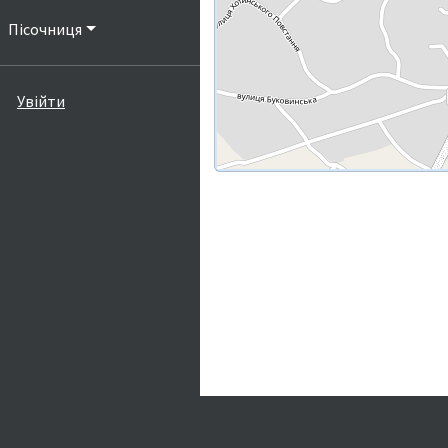
Пісочниця
Увійти