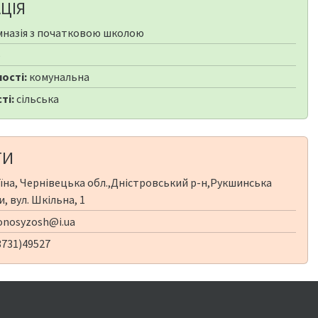
ЦІЯ
мназія з початковою школою
5
ості:
комунальна
ті:
сільська
ТИ
їна, Чернівецька обл.,Дністровський р-н,Рукшинська
, вул. Шкільна, 1
nosyzosh@i.ua
3731)49527