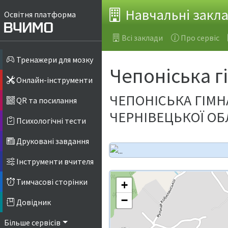
Навчальні закл
Освітня платформа
Всі заклади
Про сервіс
Тренажери для мозку
Чепоніська г
Онлайн-інструменти
ЧЕПОНІСЬКА ГІМН
QR та посилання
ЧЕРНІВЕЦЬКОЇ ОБ
Психологічні тести
Друковані завдання
Інструменти вчителя
Тимчасові сторінки
+
−
Довідник
Більше сервісів