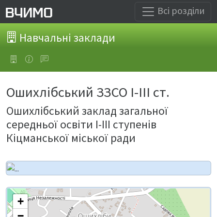
Всі розділи
Навчальні заклади
Ошихлібський ЗЗСО І-ІІІ ст.
Ошихлібський заклад загальної
середньої освіти І-ІІІ ступенів
Кіцманської міської ради
+
−