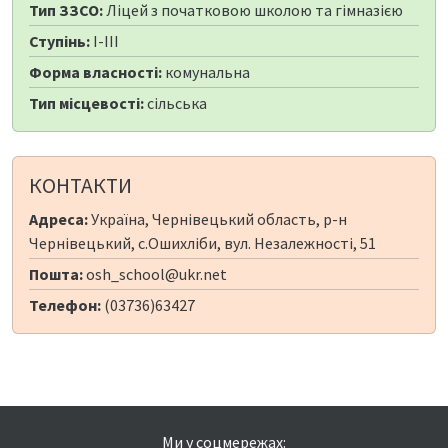
Тип ЗЗСО:
Ліцей з початковою школою та гімназією
Ступінь:
I-III
Форма власності:
комунальна
Тип місцевості:
сільська
КОНТАКТИ
Адреса:
Україна, Чернівецький область, р-н
Чернівецький, с.Ошихліби, вул. Незалежності, 51
Пошта:
osh_school@ukr.net
Телефон:
(03736)63427
Ми у соцмережах: