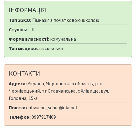
ІНФОРМАЦІЯ
Тип ЗЗСО:
Гімназія з початковою школою
Ступінь:
I-II
Форма власності:
комунальна
Тип місцевості:
сільська
КОНТАКТИ
Адреса:
Україна, Чернівецька область, р-н
Чернівецький, тг Ставчанська, с Хлівище, вул.
Головна, 15-а
Пошта:
chlivuche_schul@ukr.net
Телефон:
0997917409