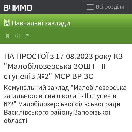
Всі розділи
Навчальні заклади
НА ПРОСТОЇ з 17.08.2023 року КЗ
"Малобілозерська ЗОШ І - ІІ
ступенів №2" МСР ВР ЗО
Комунальний заклад "Малобілозерська
загальноосвітня школа І - ІІ ступенів
№2" Малобілозерської сільської ради
Василівського району Запорізької
області