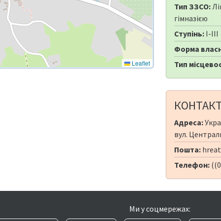
Тип ЗЗСО:
Лі
гімназією
Ступінь:
I-III
Форма власн
Leaflet
Тип місцевос
КОНТАК
Адреса:
Укра
вул. Централ
Пошта:
hreat
Телефон:
((0
Ми у соцмережах: