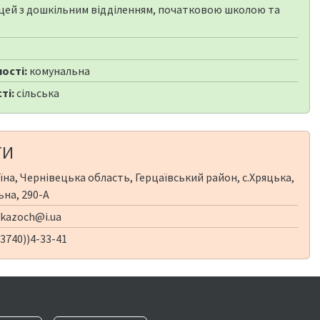
цей з дошкільним відділенням, початковою школою та
ості:
комунальна
ті:
сільська
ТИ
їна, Чернівецька область, Герцаївський район, с.Хряцька,
ьна, 290-А
kazoch@i.ua
3740))4-33-41