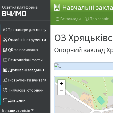
Навчальні закл
Освітня платформа
Всі заклади
Про сервіс
Тренажери для мозку
ОЗ Хряцьківс
Онлайн-інструменти
Опорний заклад Хр
QR та посилання
Психологічні тести
Друковані завдання
Інструменти вчителя
+
Тимчасові сторінки
−
Довідник
Більше сервісів