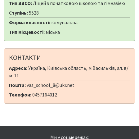
Тип ЗЗСО:
Ліцей з початковою школою та гімназією
Ступінь:
5528
Форма власності:
комунальна
Тип місцевості:
міська
КОНТАКТИ
Адреса:
Україна, Київська область, м.Васильків, ал. в/
м-11
Пошта:
vas_school_8@ukr.net
Телефон:
0457164012
Ми у соцмережах: