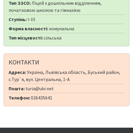
Тип ЗЗСО:
Ліцей з дошкільним відділенням,
початковою школою та гімназією
Ступінь:
I-III
Форма власності:
комунальна
Тип місцевості:
сільська
КОНТАКТИ
Адреса:
Україна, Львівська область, Буський район,
с.Тур`я, вул. Центральна, 1-А
Пошта:
turia@ukr.net
Телефон:
026435641