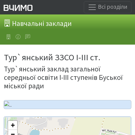
Всі розділи
Навчальні заклади
Тур`янський ЗЗСО І-ІІІ ст.
Тур`янський заклад загальної
середньої освіти І-ІІІ ступенів Буської
міської ради
+
−