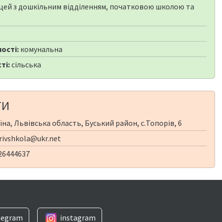
цей з дошкільним відділенням, початковою школою та
ості:
комунальна
ті:
сільська
ТИ
їна, Львівська область, Буський район, с.Топорів, 6
ivshkola@ukr.net
26444637
legram
instagram