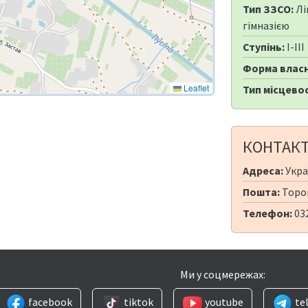
Тип ЗЗСО:
Лі
гімназією
Ступінь:
I-III
Форма власн
Leaflet
Тип місцевос
КОНТАК
Адреса:
Укра
Пошта:
Topor
Телефон:
03
Ми у соцмережах:
facebook
tiktok
youtube
te