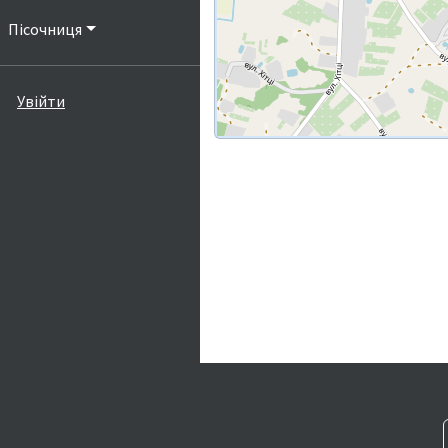
Пісочниця
Увійти