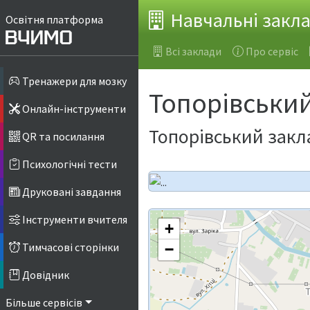
Навчальні закл
Освітня платформа
Всі заклади
Про сервіс
Тренажери для мозку
Топорівський 
Онлайн-інструменти
Топорівський заклад
QR та посилання
Психологічні тести
Друковані завдання
Інструменти вчителя
+
Тимчасові сторінки
−
Довідник
Більше сервісів