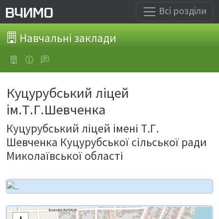
Всі розділи
Навчальні заклади
Куцурубський ліцей
ім.Т.Г.Шевченка
Куцурубський ліцей імені Т.Г.
Шевченка Куцурубської сільської ради
Миколаївської області