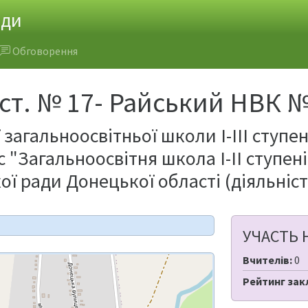
ади
Обговорення
І ст. № 17- Райський НВК 
 загальноосвітньої школи І-ІІІ ступе
 "Загальноосвітня школа І-ІІ ступен
ої ради Донецької області (діяльніс
УЧАСТЬ 
Вчителів:
0
Рейтинг зак