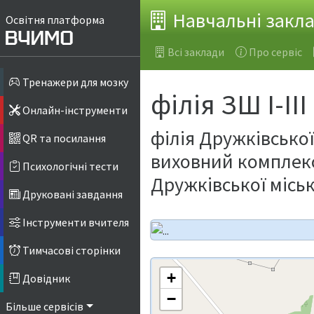
Навчальні закл
Освітня платформа
Всі заклади
Про сервіс
Тренажери для мозку
філія ЗШ І-ІІ
Онлайн-інструменти
філія Дружківської
QR та посилання
виховний комплекс
Психологічні тести
Дружківської міськ
Друковані завдання
Інструменти вчителя
Тимчасові сторінки
+
Довідник
−
Більше сервісів