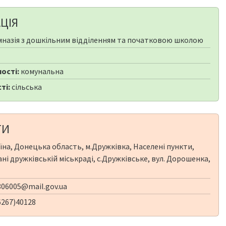
ЦІЯ
мназія з дошкільним відділенням та початковою школою
ості:
комунальна
ті:
сільська
ТИ
їна, Донецька область, м.Дружківка, Населені пункти,
ні дружківській міськраді, с.Дружківське, вул. Дорошенка,
06005@mail.gov.ua
6267)40128