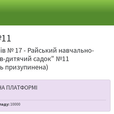
№11
нів № 17 - Райський навчально-
ів-дитячий садок" №11
ть призупинена)
НА ПЛАТФОРМІ
ладу:
10000