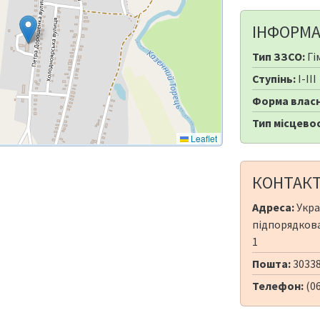
ІНФОРМА
Тип ЗЗСО:
Гі
Ступінь:
I-III
Форма власн
Тип місцевос
Leaflet
КОНТАК
Адреса:
Укра
підпорядкова
1
Пошта:
30338
Телефон:
(0