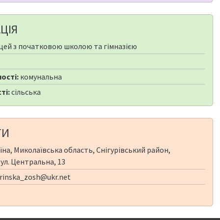
ЦІЯ
цей з початковою школою та гімназією
ості:
комунальна
ті:
сільська
ТИ
їна, Миколаївська область, Снігурівський район,
вул. Центральна, 13
inska_zosh@ukr.net