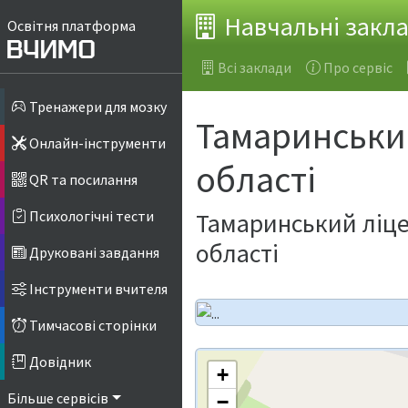
Навчальні закл
Освітня платформа
Всі заклади
Про сервіс
Тренажери для мозку
Тамаринський
Онлайн-інструменти
області
QR та посилання
Тамаринський ліце
Психологічні тести
області
Друковані завдання
Інструменти вчителя
Тимчасові сторінки
Довідник
+
Більше сервісів
−