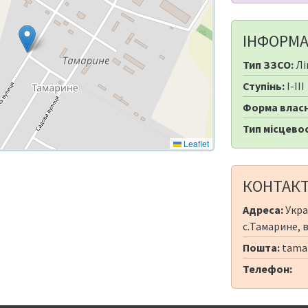
ІНФОРМА
Тип ЗЗСО:
Лі
Ступінь:
I-III
Форма власн
Тип місцевос
Leaflet
КОНТАК
Адреса:
Укра
с.Тамарине, 
Пошта:
tamar
Телефон: