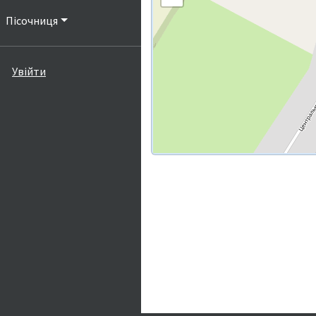
Пісочниця
Увійти