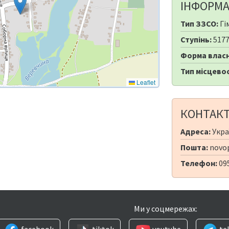
ІНФОРМА
Тип ЗЗСО:
Гі
Ступінь:
517
Форма власн
Тип місцевос
Leaflet
КОНТАК
Адреса:
Укра
Пошта:
novop
Телефон:
09
Ми у соцмережах:
facebook
tiktok
youtube
te