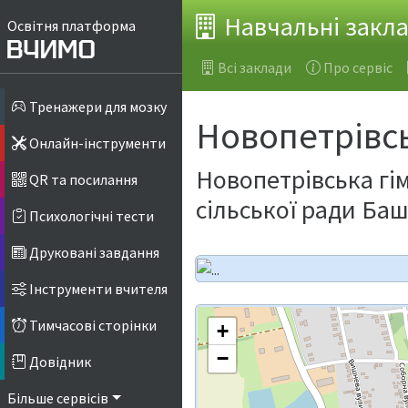
Навчальні закл
Освітня платформа
Всі заклади
Про сервіс
Тренажери для мозку
Новопетрівсь
Онлайн-інструменти
Новопетрівська гі
QR та посилання
сільської ради Ба
Психологічні тести
Друковані завдання
Інструменти вчителя
Тимчасові сторінки
+
−
Довідник
Більше сервісів