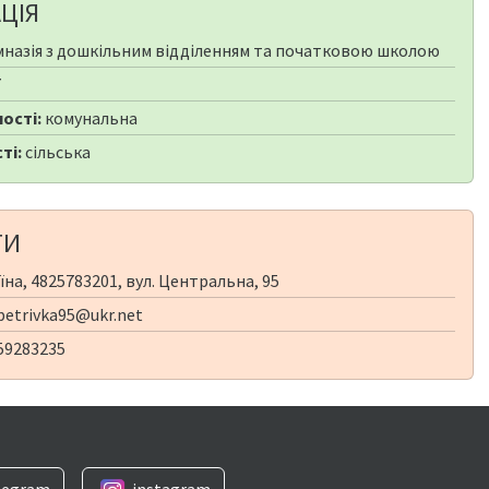
ЦІЯ
мназія з дошкільним відділенням та початковою школою
7
ості:
комунальна
ті:
сільська
ТИ
їна, 4825783201, вул. Центральна, 95
etrivka95@ukr.net
59283235
legram
instagram