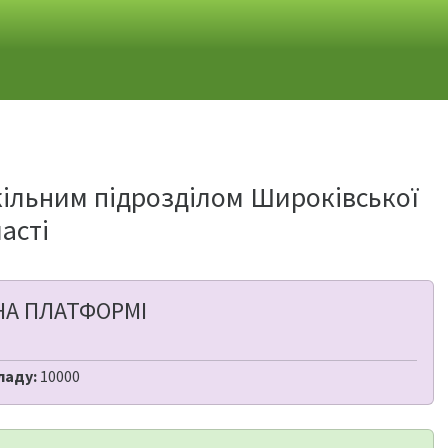
кільним підрозділом Широківської
асті
НА ПЛАТФОРМІ
ладу:
10000