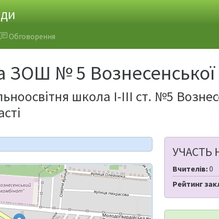
ади
Обговорення
а ЗОШ № 5 Вознесенської
ьноосвітня школа І-ІІІ ст. №5 Вознес
асті
УЧАСТЬ 
Вчителів:
0
Рейтинг зак