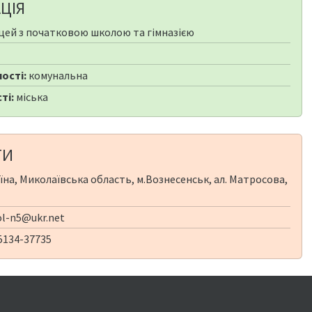
ЦІЯ
цей з початковою школою та гімназією
ості:
комунальна
ті:
міська
ТИ
їна, Миколаївська область, м.Вознесенськ, ал. Матросова,
l-n5@ukr.net
5134-37735