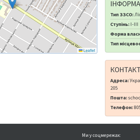
ІНФОРМА
Тип ЗЗСО:
Лі
Ступінь:
I-III
Форма власн
Тип місцевос
Leaflet
КОНТАК
Адреса:
Укра
205
Пошта:
schoo
Телефон:
80
Ми у соцмережах: