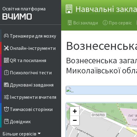
Навчальні закл
Освітня платформа
Всі заклади
Про сервіс
Тренажери для мозку
Вознесенськ
Онлайн-інструменти
Вознесенська загал
QR та посилання
Миколаївської обл
Психологічні тести
Друковані завдання
Інструменти вчителя
Тимчасові сторінки
+
−
Довідник
Більше сервісів