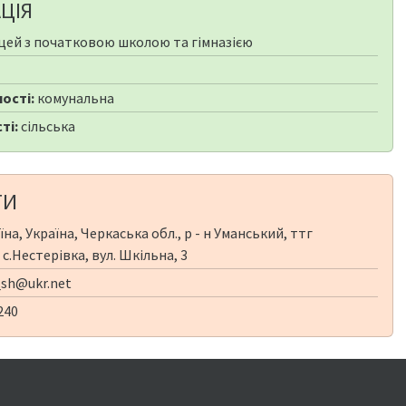
ЦІЯ
цей з початковою школою та гімназією
ості:
комунальна
ті:
сільська
ТИ
на, Україна, Черкаська обл., р - н Уманський, ттг
с.Нестерівка, вул. Шкільна, 3
sh@ukr.net
240