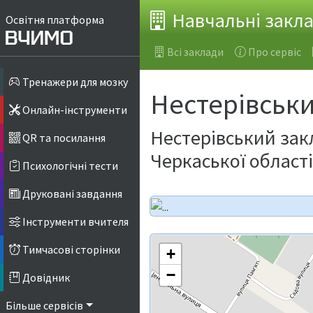
Навчальні закл
Освітня платформа
Всі заклади
Про сервіс
Тренажери для мозку
Нестерівський
Онлайн-інструменти
Нестерівський закл
QR та посилання
Черкаської області
Психологічні тести
Друковані завдання
Інструменти вчителя
Тимчасові сторінки
+
−
Довідник
Більше сервісів