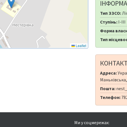
ІНФОРМА
Тип ЗЗСО:
Лі
Ступінь:
I-III
Форма власн
Тип місцевос
Leaflet
КОНТАК
Адреса:
Украї
Маньківська, 
Пошта:
nest_
Телефон:
78
Ми у соцмережах: