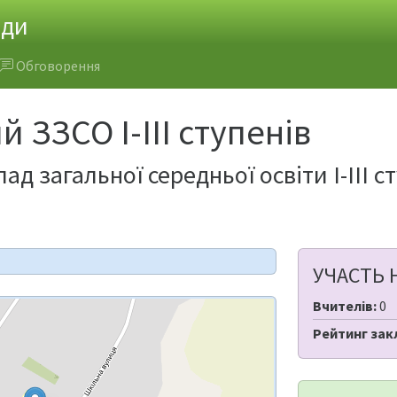
ади
Обговорення
 ЗЗСО І-ІІІ ступенів
ад загальної середньої освіти І-ІІІ 
УЧАСТЬ 
Вчителів:
0
Рейтинг зак