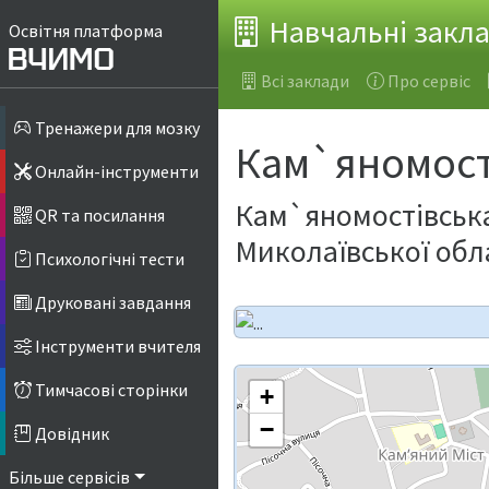
Навчальні закл
Освітня платформа
Всі заклади
Про сервіс
Тренажери для мозку
Кам`яномості
Онлайн-інструменти
Кам`яномостівська
QR та посилання
Миколаївської обл
Психологічні тести
Друковані завдання
Інструменти вчителя
Тимчасові сторінки
+
−
Довідник
Більше сервісів