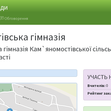
ади
Обговорення
вська гімназія
 гімназія Кам`яномостівської сільс
асті
УЧАСТЬ 
Вчителів:
0
Рейтинг зак