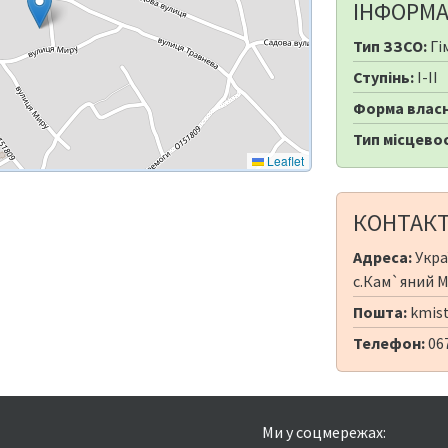
ІНФОРМА
Тип ЗЗСО:
Гі
Ступінь:
I-II
Форма власн
Тип місцевос
Leaflet
КОНТАК
Адреса:
Укра
с.Кам`яний Мі
Пошта:
kmist
Телефон:
06
Ми у соцмережах: