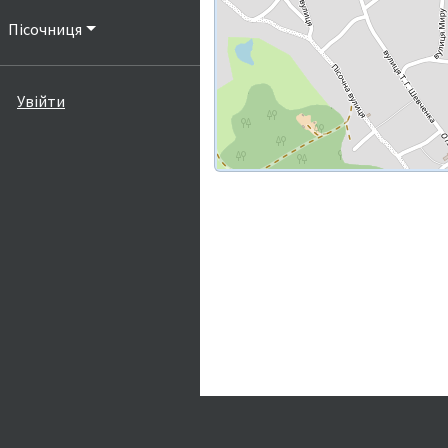
Пісочниця
Увійти