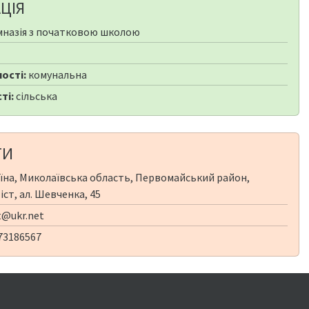
ЦІЯ
мназія з початковою школою
ості:
комунальна
ті:
сільська
ТИ
їна, Миколаївська область, Первомайський район,
ст, ал. Шевченка, 45
@ukr.net
73186567