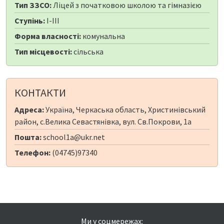
Тип ЗЗСО:
Ліцей з початковою школою та гімназією
Ступінь:
I-III
Форма власності:
комунальна
Тип місцевості:
сільська
КОНТАКТИ
Адреса:
Україна, Черкаська область, Христинівський
район, с.Велика Севастянівка, вул. Св.Покрови, 1а
Пошта:
school1a@ukr.net
Телефон:
(04745)97340
Ми у соцмережах: