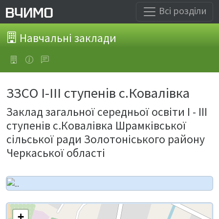
Всі розділи
Навчальні заклади
ЗЗСO І-ІІІ ступенів с.Ковалівка
Заклад загальної середньої освіти І - ІІІ
ступенів с.Ковалівка Шрамківської
сільської ради Золотоніського району
Черкаської області
+