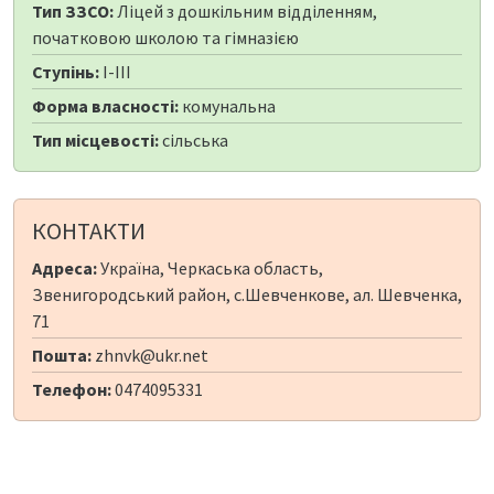
Тип ЗЗСО:
Ліцей з дошкільним відділенням,
початковою школою та гімназією
Ступінь:
I-III
Форма власності:
комунальна
Тип місцевості:
сільська
КОНТАКТИ
Адреса:
Україна, Черкаська область,
Звенигородський район, с.Шевченкове, ал. Шевченка,
71
Пошта:
zhnvk@ukr.net
Телефон:
0474095331