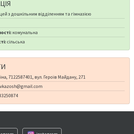
ЦІЯ
цей з дошкільним відділенням та гімназією
ості:
комунальна
ті:
сільська
ТИ
на, 7122587401, вул. Героїв Майдану, 271
ivkazosh@gmail.com
83250874
legram
instagram