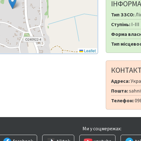
ІНФОРМА
Тип ЗЗСО:
Лі
Ступінь:
I-III
Форма власн
Тип місцевос
Leaflet
КОНТАК
Адреса:
Украї
Пошта:
sahn
Телефон:
09
Ми у соцмережах:
facebook
tiktok
youtube
te