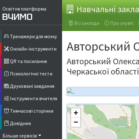
Навчальні закл
Освітня платформа
Всі заклади
Про сервіс
Тренажери для мозку
Авторський О
Онлайн-інструменти
Авторський Олекса
QR та посилання
Черкаської області
Психологічні тести
Друковані завдання
Інструменти вчителя
Тимчасові сторінки
+
−
Довідник
Більше сервісів