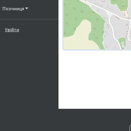
Пісочниця
Увійти