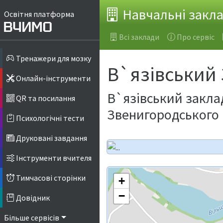
Навчальні закл
Освітня платформа
Всі заклади
Про сервіс
Тренажери для мозку
В`язівський З
Онлайн-інструменти
В`язівський заклад
QR та посилання
Звенигородського 
Психологічні тести
Друковані завдання
Інструменти вчителя
Тимчасові сторінки
+
−
Довідник
Більше сервісів