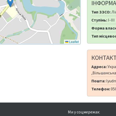
ІНФОРМА
Тип ЗЗСО:
Лі
Ступінь:
I-III
Форма власн
Тип місцевос
Leaflet
КОНТАК
Адреса:
Укра
,Вільшанська 
Пошта:
lyudm
Телефон:
05
Ми у соцмережах: