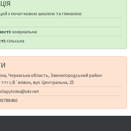
ЦІЯ
цей з початковою школою та гімназією
ості:
комунальна
ті:
сільська
ТИ
їна, Черкаська область, Звенигородський район
ттг с.В`язівок, вул. Центральна, 25
ilapylinko@ukr.net
00788460