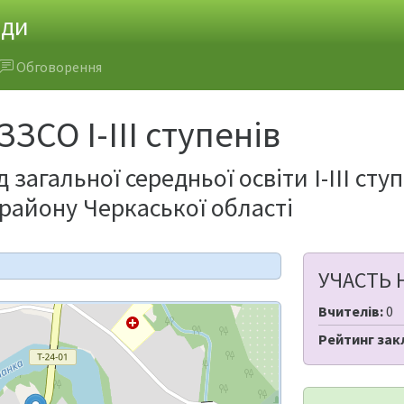
ади
Обговорення
ЗСО І-ІІІ ступенів
 загальної середньої освіти І-ІІІ ст
району Черкаської області
УЧАСТЬ 
Вчителів:
0
Рейтинг зак