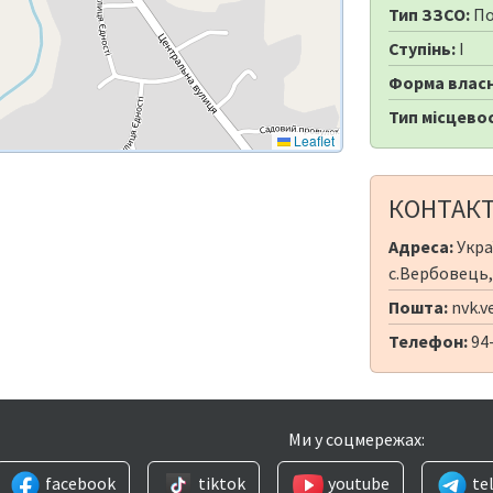
Тип ЗЗСО:
По
Ступінь:
I
Форма власн
Тип місцевос
Leaflet
КОНТАК
Адреса:
Укра
с.Вербовець,
Пошта:
nvk.v
Телефон:
94
Ми у соцмережах:
facebook
tiktok
youtube
te