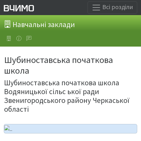
Всі розділи
Навчальні заклади
Шубиноставська початкова
школа
Шубиноставська початкова школа
Водяницької сільс ької ради
Звенигородського району Черкаської
області