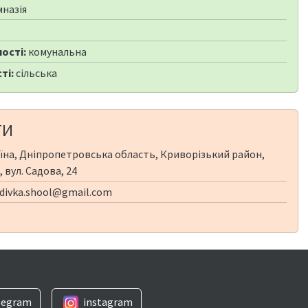
мназія
ості:
комунальна
ті:
сільська
ТИ
їна, Дніпропетровська область, Криворізький район,
 вул. Садова, 24
divka.shool@gmail.com
legram
instagram