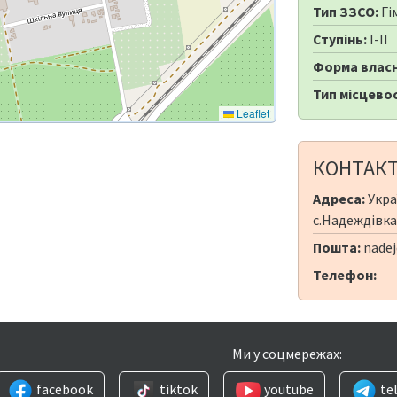
Тип ЗЗСО:
Гі
Ступінь:
I-II
Форма власн
Тип місцевос
Leaflet
КОНТАК
Адреса:
Укра
с.Надеждівка,
Пошта:
nadej
Телефон:
Ми у соцмережах:
facebook
tiktok
youtube
te