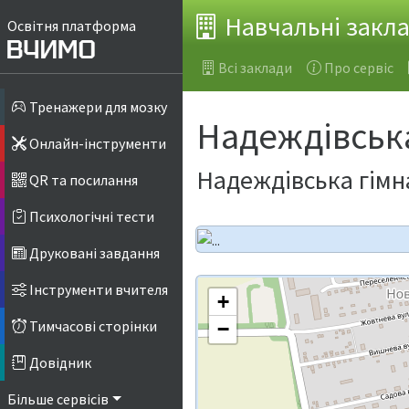
Навчальні закл
Освітня платформа
Всі заклади
Про сервіс
Тренажери для мозку
Надеждівська
Онлайн-інструменти
Надеждівська гімна
QR та посилання
Психологічні тести
Друковані завдання
Інструменти вчителя
+
Тимчасові сторінки
−
Довідник
Більше сервісів