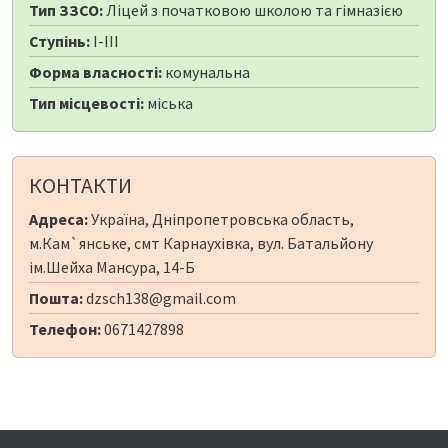
Тип ЗЗСО:
Ліцей з початковою школою та гімназією
Ступінь:
I-III
Форма власності:
комунальна
Тип місцевості:
міська
КОНТАКТИ
Адреса:
Україна, Дніпропетровська область,
м.Кам`янське, смт Карнаухівка, вул. Батальйону
ім.Шейха Мансура, 14-Б
Пошта:
dzsch138@gmail.com
Телефон:
0671427898