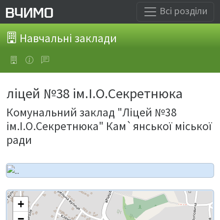
Всі розділи
Навчальні заклади
ліцей №38 ім.І.О.Секретнюка
Комунальний заклад "Ліцей №38
ім.І.О.Секретнюка" Кам`янської міської
ради
+
−