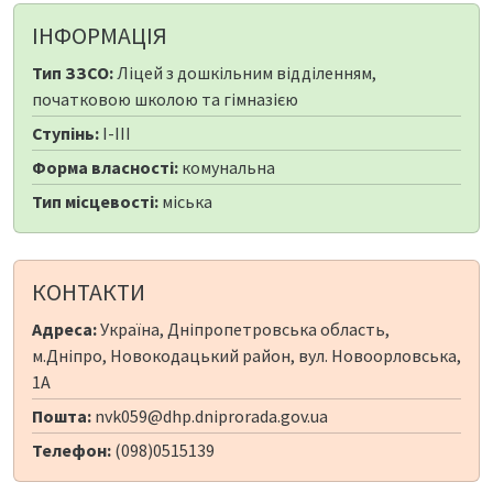
ІНФОРМАЦІЯ
Тип ЗЗСО:
Ліцей з дошкільним відділенням,
початковою школою та гімназією
Ступінь:
I-III
Форма власності:
комунальна
Тип місцевості:
міська
КОНТАКТИ
Адреса:
Україна, Дніпропетровська область,
м.Дніпро, Новокодацький район, вул. Новоорловська,
1А
Пошта:
nvk059@dhp.dniprorada.gov.ua
Телефон:
(098)0515139