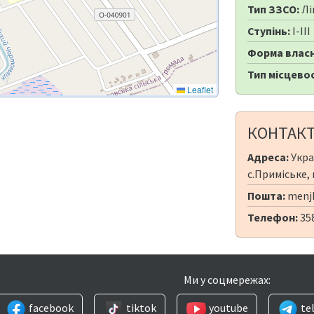
Тип ЗЗСО:
Лі
Ступінь:
I-III
Форма власн
Тип місцевос
Leaflet
КОНТАК
Адреса:
Укра
с.Приміське, 
Пошта:
menjh
Телефон:
35
Ми у соцмережах:
facebook
tiktok
youtube
te