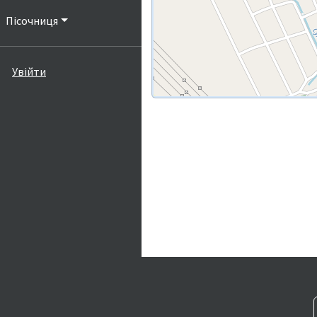
Пісочниця
Увійти