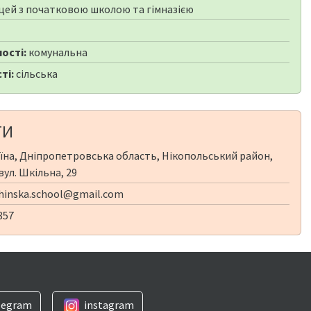
цей з початковою школою та гімназією
ості:
комунальна
ті:
сільська
ТИ
їна, Дніпропетровська область, Нікопольський район,
вул. Шкільна, 29
inska.school@gmail.com
857
legram
instagram