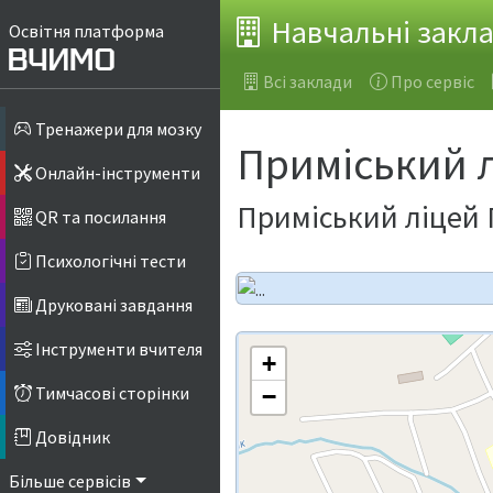
Навчальні закл
Освітня платформа
Всі заклади
Про сервіс
Тренажери для мозку
Приміський 
Онлайн-інструменти
Приміський ліцей 
QR та посилання
Психологічні тести
Друковані завдання
Інструменти вчителя
+
Тимчасові сторінки
−
Довідник
Більше сервісів