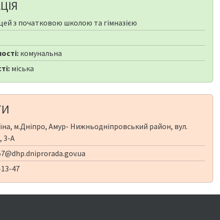
ЦІЯ
цей з початковою школою та гімназією
ості:
комунальна
ті:
міська
ТИ
їна, м.Дніпро, Амур- Нижньодніпровський район, вул.
 3-А
7@dhp.dniprorada.gov.ua
-13-47