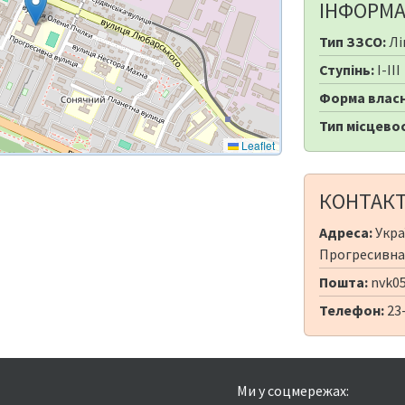
ІНФОРМА
Тип ЗЗСО:
Лі
Ступінь:
I-III
Форма власн
Тип місцевос
Leaflet
КОНТАК
Адреса:
Укра
Прогресивна,
Пошта:
nvk05
Телефон:
23
Ми у соцмережах: