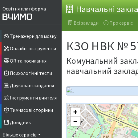
Навчальні закл
Освітня платформа
Всі заклади
Про сервіс
Тренажери для мозку
КЗО НВК № 5
Онлайн-інструменти
Комунальний закла
QR та посилання
навчальний заклад 
Психологічні тести
Друковані завдання
Інструменти вчителя
Тимчасові сторінки
+
−
Довідник
Більше сервісів