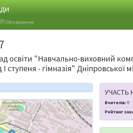
ади
Обговорення
7
д освіти "Навчально-виховний комп
І ступеня - гімназія" Дніпровської м
УЧАСТЬ 
Вчителів:
0
Рейтинг зак