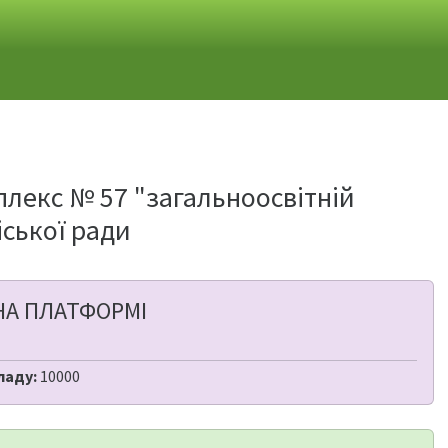
лекс № 57 "загальноосвітній
іської ради
НА ПЛАТФОРМІ
ладу:
10000