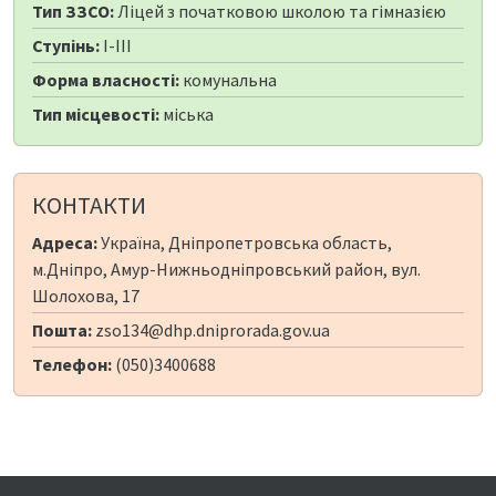
Тип ЗЗСО:
Ліцей з початковою школою та гімназією
Ступінь:
I-III
Форма власності:
комунальна
Тип місцевості:
міська
КОНТАКТИ
Адреса:
Україна, Дніпропетровська область,
м.Дніпро, Амур-Нижньодніпровський район, вул.
Шолохова, 17
Пошта:
zso134@dhp.dniprorada.gov.ua
Телефон:
(050)3400688