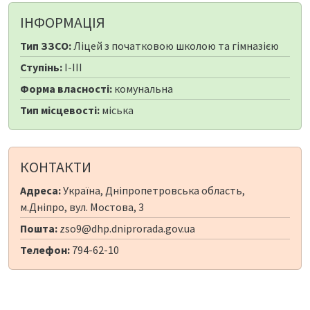
ІНФОРМАЦІЯ
Тип ЗЗСО:
Ліцей з початковою школою та гімназією
Ступінь:
I-III
Форма власності:
комунальна
Тип місцевості:
міська
КОНТАКТИ
Адреса:
Україна, Дніпропетровська область,
м.Дніпро, вул. Мостова, 3
Пошта:
zso9@dhp.dniprorada.gov.ua
Телефон:
794-62-10