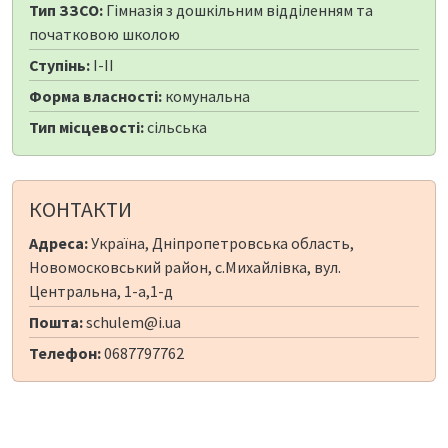
Тип ЗЗСО:
Гімназія з дошкільним відділенням та
початковою школою
Ступінь:
I-II
Форма власності:
комунальна
Тип місцевості:
сільська
КОНТАКТИ
Адреса:
Україна, Дніпропетровська область,
Новомосковський район, с.Михайлівка, вул.
Центральна, 1-а,1-д
Пошта:
schulem@i.ua
Телефон:
0687797762