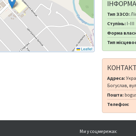
ІНФОРМА
Тип ЗЗСО:
Лі
Ступінь:
I-III
Форма власн
Тип місцевос
Leaflet
КОНТАК
Адреса:
Укра
Богуслав, ву
Пошта:
bogus
Телефон:
Ми у соцмережах: