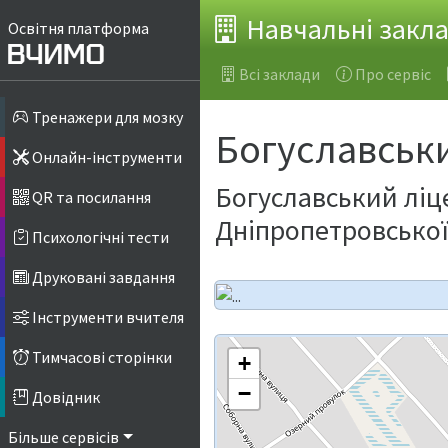
Навчальні закл
Освітня платформа
Всі заклади
Про сервіс
Тренажери для мозку
Богуславськ
Онлайн-інструменти
Богуславський ліц
QR та посилання
Дніпропетровської
Психологічні тести
Друковані завдання
Інструменти вчителя
Тимчасові сторінки
+
−
Довідник
Більше сервісів