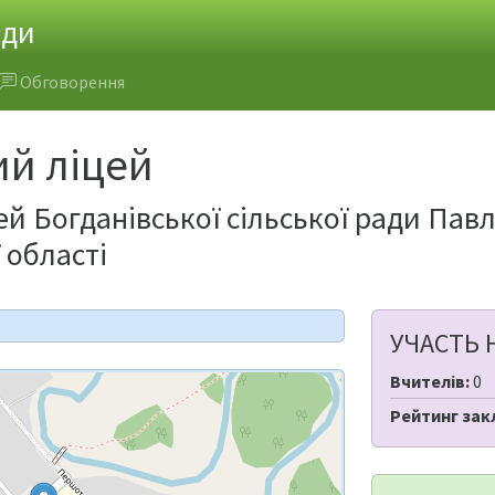
ади
Обговорення
ий ліцей
ей Богданівської сільської ради Пав
 області
УЧАСТЬ 
Вчителів:
0
Рейтинг зак