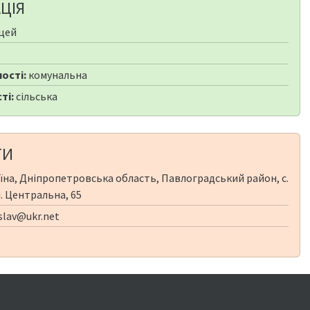
ЦІЯ
цей
ості:
комунальна
ті:
сільська
ТИ
їна, Дніпропетровська область, Павлоградський район, с.
л. Центральна, 65
lav@ukr.net