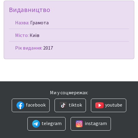
Видавництво
Назва:
Грамота
Місто:
Київ
Рік видання:
2017
Ми у соцмережах:
facebook
tiktok
youtube
telegram
instagram