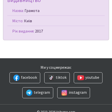
Видавництво
Назва:
Грамота
Місто:
Київ
Рік видання:
2017
Ми у соцмережах:
facebook
tiktok
youtube
telegram
instagram
© 2023-2026 Vchymo.com