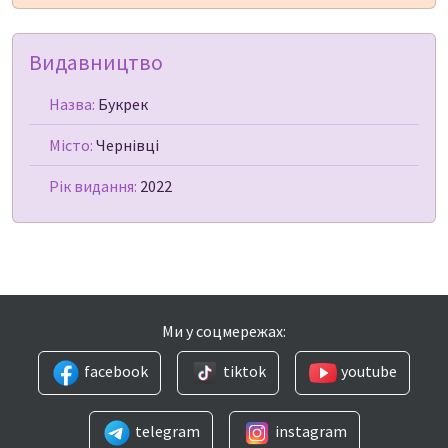
Видавництво
Назва:
Букрек
Місто:
Чернівці
Рік видання:
2022
Ми у соцмережах:
facebook
tiktok
youtube
telegram
instagram