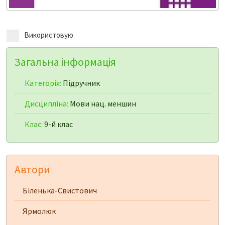
Використовую
Загальна інформація
Категорія:
Підручник
Дисципліна:
Мови нац. меншин
Клас:
9-й клас
Автори
Біленька-Свистович
Ярмолюк