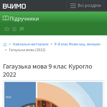
Всі розділи
Підручники
Навчальні матеріали
9-й клас Мови нац. меншин
Гагаузька мова (2022)
Гагаузька мова 9 клас Курогло
2022