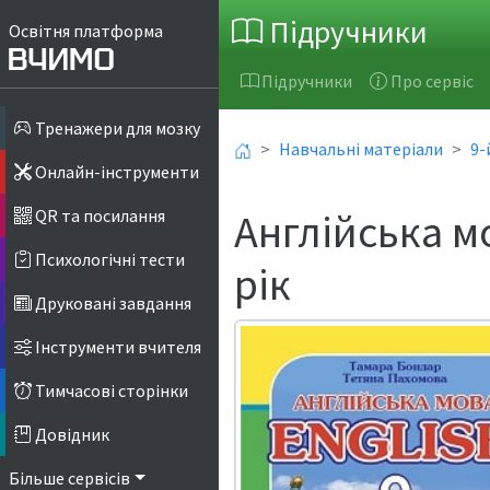
Підручники
Освітня платформа
Підручники
Про сервіс
Тренажери для мозку
Навчальні матеріали
9-
Онлайн-інструменти
Англійська м
QR та посилання
Психологічні тести
рік
Друковані завдання
Інструменти вчителя
Тимчасові сторінки
Довідник
Більше сервісів