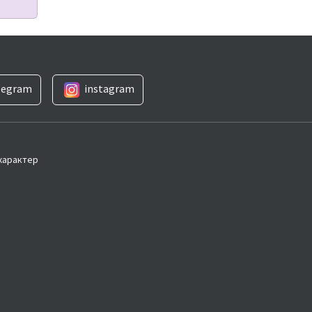
legram
instagram
 характер