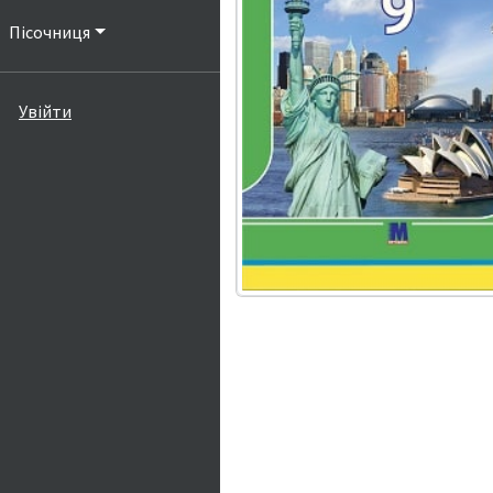
Пісочниця
Увійти